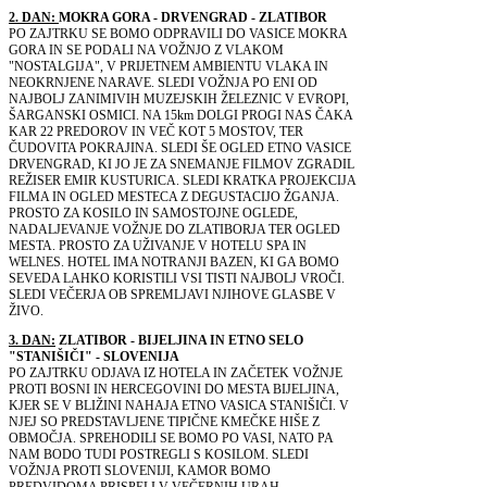
2. DAN:
MOKRA GORA - DRVENGRAD - ZLATIBOR
PO ZAJTRKU SE BOMO ODPRAVILI DO VASICE MOKRA
GORA IN SE PODALI NA VOŽNJO Z VLAKOM
"NOSTALGIJA", V PRIJETNEM AMBIENTU VLAKA IN
NEOKRNJENE NARAVE. SLEDI VOŽNJA PO ENI OD
NAJBOLJ ZANIMIVIH MUZEJSKIH ŽELEZNIC V EVROPI,
ŠARGANSKI OSMICI. NA 15km DOLGI PROGI NAS ČAKA
KAR 22 PREDOROV IN VEČ KOT 5 MOSTOV, TER
ČUDOVITA POKRAJINA. SLEDI ŠE OGLED ETNO VASICE
DRVENGRAD, KI JO JE ZA SNEMANJE FILMOV ZGRADIL
REŽISER EMIR KUSTURICA. SLEDI KRATKA PROJEKCIJA
FILMA IN OGLED MESTECA Z DEGUSTACIJO ŽGANJA.
PROSTO ZA KOSILO IN SAMOSTOJNE OGLEDE,
NADALJEVANJE VOŽNJE DO ZLATIBORJA TER OGLED
MESTA. PROSTO ZA UŽIVANJE V HOTELU SPA IN
WELNES. HOTEL IMA NOTRANJI BAZEN, KI GA BOMO
SEVEDA LAHKO KORISTILI VSI TISTI NAJBOLJ VROČI.
SLEDI VEČERJA OB SPREMLJAVI NJIHOVE GLASBE V
ŽIVO.
3. DAN:
ZLATIBOR - BIJELJINA IN ETNO SELO
"STANIŠIČI" - SLOVENIJA
PO ZAJTRKU ODJAVA IZ HOTELA IN ZAČETEK VOŽNJE
PROTI BOSNI IN HERCEGOVINI DO MESTA BIJELJINA,
KJER SE V BLIŽINI NAHAJA ETNO VASICA STANIŠIČI. V
NJEJ SO PREDSTAVLJENE TIPIČNE KMEČKE HIŠE Z
OBMOČJA. SPREHODILI SE BOMO PO VASI, NATO PA
NAM BODO TUDI POSTREGLI S KOSILOM. SLEDI
VOŽNJA PROTI SLOVENIJI, KAMOR BOMO