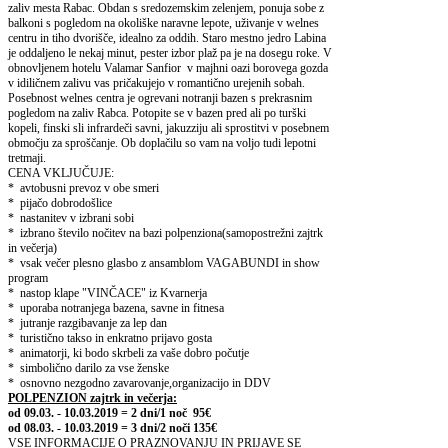
zaliv mesta Rabac. Obdan s sredozemskim zelenjem, ponuja sobe z
balkoni s pogledom na okoliške naravne lepote, uživanje v welnes
centru in tiho dvorišče, idealno za oddih. Staro mestno jedro Labina
je oddaljeno le nekaj minut, pester izbor plaž pa je na dosegu roke. V
obnovljenem hotelu Valamar Sanfior v majhni oazi borovega gozda
v idiličnem zalivu vas pričakujejo v romantično urejenih sobah.
Posebnost welnes centra je ogrevani notranji bazen s prekrasnim
pogledom na zaliv Rabca. Potopite se v bazen pred ali po turški
kopeli, finski sli infrardeči savni, jakuzziju ali sprostitvi v posebnem
območju za sproščanje. Ob doplačilu so vam na voljo tudi lepotni
tretmaji.
CENA VKLJUČUJE:
* avtobusni prevoz v obe smeri
* pijačo dobrodošlice
* nastanitev v izbrani sobi
* izbrano število nočitev na bazi polpenziona(samopostrežni zajtrk
in večerja)
* vsak večer plesno glasbo z ansamblom VAGABUNDI in show
program
* nastop klape "VINČACE" iz Kvarnerja
* uporaba notranjega bazena, savne in fitnesa
* jutranje razgibavanje za lep dan
* turistično takso in enkratno prijavo gosta
* animatorji, ki bodo skrbeli za vaše dobro počutje
* simbolično darilo za vse ženske
* osnovno nezgodno zavarovanje,organizacijo in DDV
POLPENZION zajtrk in večerja:
od 09.03. - 10.03.2019 = 2 dni/1 noč
95€
od 08.03. - 10.03.2019 = 3 dni/2 noči 135€
VSE INFORMACIJE O PRAZNOVANJU IN PRIJAVE SE