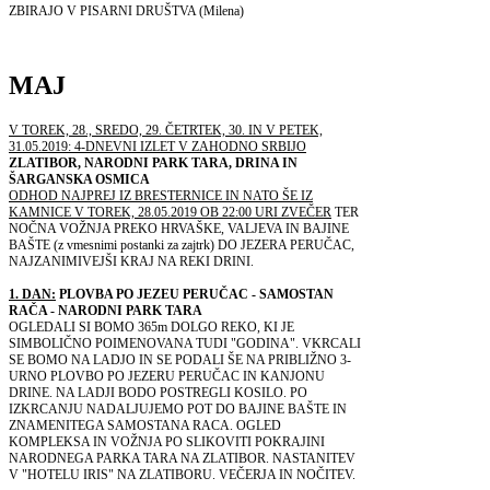
ZBIRAJO V PISARNI DRUŠTVA (Milena)
MAJ
V TOREK, 28., SREDO, 29. ČETRTEK, 30. IN V PETEK,
31.05.2019: 4-DNEVNI IZLET V ZAHODNO SRBIJO
ZLATIBOR, NARODNI PARK TARA, DRINA IN
ŠARGANSKA OSMICA
ODHOD NAJPREJ IZ BRESTERNICE IN NATO ŠE IZ
KAMNICE V TOREK, 28.05.2019 OB 22:00 URI ZVEČER
TER
NOČNA VOŽNJA PREKO HRVAŠKE, VALJEVA IN BAJINE
BAŠTE (z vmesnimi postanki za zajtrk) DO JEZERA PERUČAC,
NAJZANIMIVEJŠI KRAJ NA REKI DRINI.
1. DAN:
PLOVBA PO JEZEU PERUČAC - SAMOSTAN
RAČA - NARODNI PARK TARA
OGLEDALI SI BOMO 365m DOLGO REKO, KI JE
SIMBOLIČNO POIMENOVANA TUDI "GODINA". VKRCALI
SE BOMO NA LADJO IN SE PODALI ŠE NA PRIBLIŽNO 3-
URNO PLOVBO PO JEZERU PERUČAC IN KANJONU
DRINE. NA LADJI BODO POSTREGLI KOSILO. PO
IZKRCANJU NADALJUJEMO POT DO BAJINE BAŠTE IN
ZNAMENITEGA SAMOSTANA RACA. OGLED
KOMPLEKSA IN VOŽNJA PO SLIKOVITI POKRAJINI
NARODNEGA PARKA TARA NA ZLATIBOR. NASTANITEV
V "HOTELU IRIS" NA ZLATIBORU. VEČERJA IN NOČITEV.