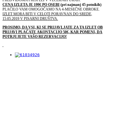
PREDVIDOMA PRISPELI V VEČERNIH URAH.
CENA IZLETA JE 199€ PO OSEBI
(pri najmanj 45 potnikih)
PLAČILO VAM OMOGOČAMO NA 4-MESEČNE OBROKE.
IZLET MORA BITI V CELOTI PORAVNAN DO SREDE,
15.05.2019 V PISARNI DRUŠTVA.
PROSIMO, DA VSI, KI SE PRIJAVLJATE ZA TA IZLET OB
PRIJAVI PLAČATE AKONTACIJO 50€, KAR POMENI, DA
POTRJUJETE VAŠO REZERVACIJO!