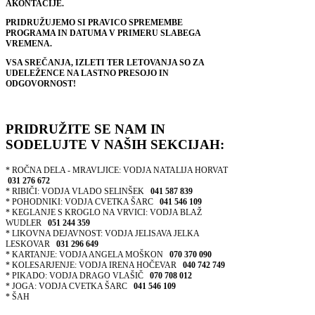
AKONTACIJE.
PRIDRUŽUJEMO SI PRAVICO SPREMEMBE
PROGRAMA IN DATUMA V PRIMERU SLABEGA
VREMENA.
VSA SREČANJA, IZLETI TER LETOVANJA SO ZA
UDELEŽENCE NA LASTNO PRESOJO IN
ODGOVORNOST!
PRIDR
UŽITE SE NAM IN
SODELUJTE V NAŠIH SEKCIJAH:
* ROČNA DELA - MRAVLJICE: VODJA NATALIJA HORVAT
031 276 672
* RIBIČI: VODJA VLADO SELINŠEK
041 587 839
* POHODNIKI: VODJA CVETKA ŠARC
041 546 109
* KEGLANJE S KROGLO NA VRVICI: VODJA BLAŽ
WUDLER
051 244 359
* LIKOVNA DEJAVNOST: VODJA JELISAVA JELKA
LESKOVAR
031 296 649
* KARTANJE: VODJA ANGELA MOŠKON
070 370 090
* KOLESARJENJE: VODJA IRENA HOČEVAR
040 742 749
* PIKADO: VODJA DRAGO VLAŠIČ
070 708 012
* JOGA: VODJA CVETKA ŠARC
041 546 109
* ŠAH