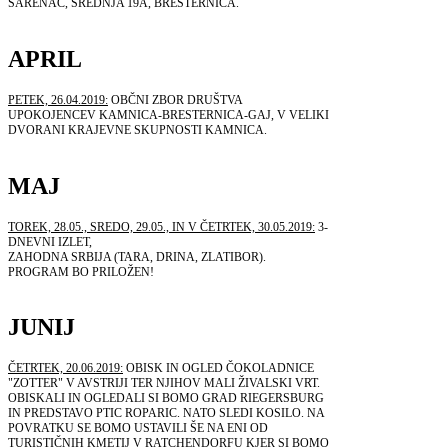
ŠARENAC, SREDNJA 19A, BRESTERNICA.
APRIL
PETEK, 26.04.2019:
OBČNI ZBOR DRUŠTVA
UPOKOJENCEV KAMNICA-BRESTERNICA-GAJ, V VELIKI
DVORANI KRAJEVNE SKUPNOSTI KAMNICA.
MAJ
TOREK, 28.05., SREDO, 29.05., IN V ČETRTEK, 30.05.2019:
3-
DNEVNI IZLET,
ZAHODNA SRBIJA (TARA, DRINA, ZLATIBOR).
PROGRAM BO PRILOŽEN!
JUNIJ
ČETRTEK, 20.06.2019:
OBISK IN OGLED ČOKOLADNICE
"ZOTTER" V AVSTRIJI TER NJIHOV MALI ŽIVALSKI VRT.
OBISKALI IN OGLEDALI SI BOMO GRAD RIEGERSBURG
IN PREDSTAVO PTIC ROPARIC. NATO SLEDI KOSILO. NA
POVRATKU SE BOMO USTAVILI ŠE NA ENI OD
TURISTIČNIH KMETIJ V RATCHENDORFU KJER SI BOMO