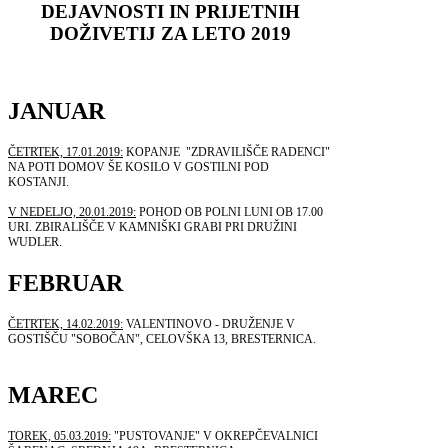
DEJAVNOSTI IN PRIJETNIH
DOŽIVETIJ ZA LETO 2019
JANUAR
ČETRTEK, 17.01.2019:
KOPANJE "ZDRAVILIŠČE RADENCI"
NA POTI DOMOV ŠE KOSILO V GOSTILNI POD
KOSTANJI.
V NEDELJO, 20.01.2019:
POHOD OB POLNI LUNI OB 17.00
URI. ZBIRALIŠČE V KAMNIŠKI GRABI PRI DRUŽINI
WUDLER.
FEBRUAR
ČETRTEK, 14.02.2019:
VALENTINOVO - DRUŽENJE V
GOSTIŠČU "SOBOČAN", CELOVŠKA 13, BRESTERNICA.
MAREC
TOREK, 05.03.2019:
"PUSTOVANJE" V OKREPČEVALNICI