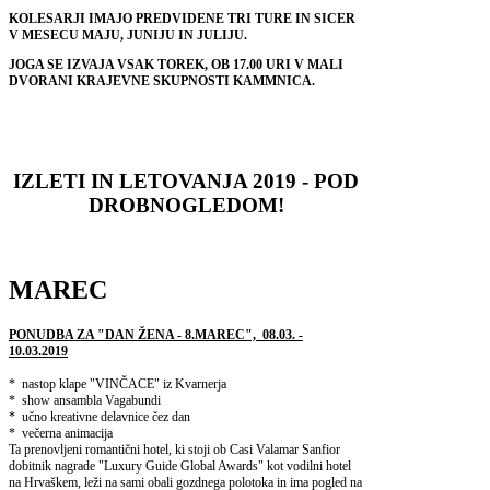
KOLESARJI IMAJO PREDVIDENE TRI TURE IN SICER
V MESECU MAJU, JUNIJU IN JULIJU.
JOGA SE IZVAJA VSAK TOREK, OB 17.00 URI V MALI
DVORANI KRAJEVNE SKUPNOSTI KAMMNICA.
IZLETI IN LETOVANJA 2019 - POD
DROBNOGLEDOM!
MAREC
PONUDBA ZA "DAN ŽENA - 8.MAREC",
08.03. -
10.03.2019
* nastop klape "VINČACE" iz Kvarnerja
* show ansambla Vagabundi
* učno kreativne delavnice čez dan
* večerna animacija
Ta prenovljeni romantični hotel, ki stoji ob Casi Valamar Sanfior
dobitnik nagrade "Luxury Guide Global Awards" kot vodilni hotel
na Hrvaškem, leži na sami obali gozdnega polotoka in ima pogled na