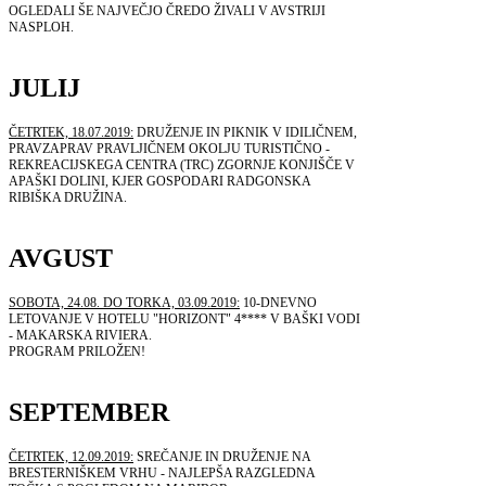
OGLEDALI ŠE NAJVEČJO ČREDO ŽIVALI V AVSTRIJI
NASPLOH.
JULIJ
ČETRTEK, 18.07.2019:
DRUŽENJE IN PIKNIK V IDILIČNEM,
PRAVZAPRAV PRAVLJIČNEM OKOLJU TURISTIČNO -
REKREACIJSKEGA CENTRA (TRC) ZGORNJE KONJIŠČE V
APAŠKI DOLINI, KJER GOSPODARI RADGONSKA
RIBIŠKA DRUŽINA.
AVGUST
SOBOTA, 24.08. DO TORKA, 03.09.2019:
10-DNEVNO
LETOVANJE V HOTELU "HORIZONT" 4**** V BAŠKI VODI
- MAKARSKA RIVIERA.
PROGRAM PRILOŽEN!
SEPTEMBER
ČETRTEK, 12.09.2019:
SREČANJE IN DRUŽENJE NA
BRESTERNIŠKEM VRHU - NAJLEPŠA RAZGLEDNA